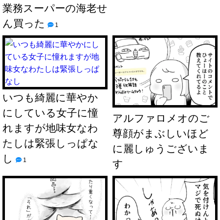
業務スーパーの海老せ
ん買った
1
いつも綺麗に華やか
にしている女子に憧
アルファロメオのご
れますが地味女なわ
尊顔がまぶしいほど
たしは緊張しっぱな
に麗しゅうございま
し
1
す