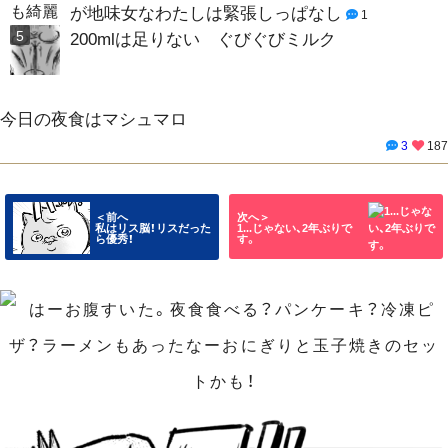
が地味女なわたしは緊張しっぱなし
1
200mlは足りない ぐびぐびミルク
今日の夜食はマシュマロ
3
187
＜前へ
次へ＞
私はリス脳！リスだった
1...じゃない、2年ぶりで
ら優秀！
す。