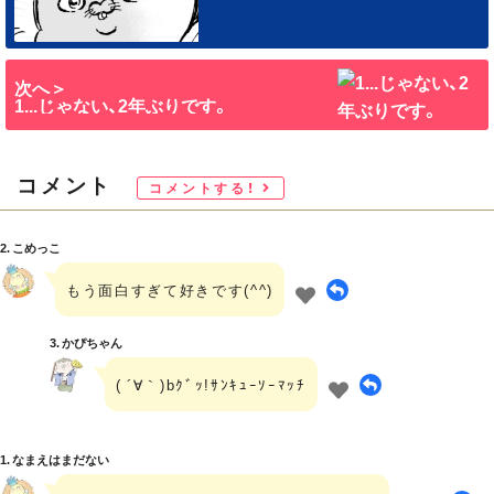
次へ＞
1...じゃない、2年ぶりです。
コメント
コメントする！
2. こめっこ
もう面白すぎて好きです(^^)
3. かぴちゃん
( ´∀｀)bｸﾞｯ!ｻﾝｷｭｰｿｰﾏｯﾁ
1. なまえはまだない