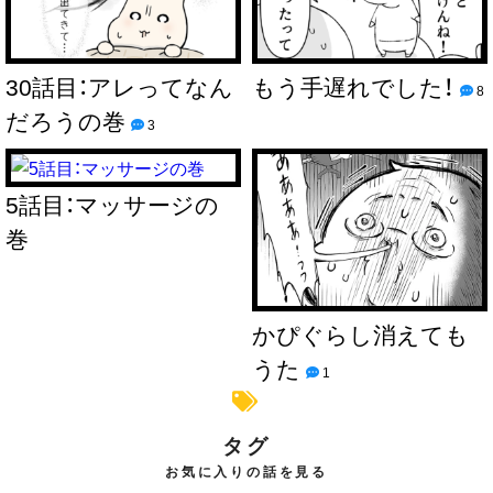
30話目：アレってなん
もう手遅れでした！
8
だろうの巻
3
5話目：マッサージの
巻
かぴぐらし消えても
うた
1
タグ
お気に入りの話を見る