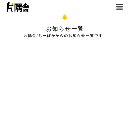
お知らせ一覧
トップページ
片隅舎/ちーぱかからのお知らせ一覧です。
書籍
無料漫画
はじめまして
イラスト
お問合せ