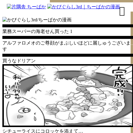
業務スーパーの海老せん買った
1
トップページ
アルファロメオのご尊顔がまぶしいほどに麗しゅうございま
す
書籍
買うなドリアン
無料漫画
はじめまして
イラスト
お問合せ
シチューライスにコロッケを添えて…