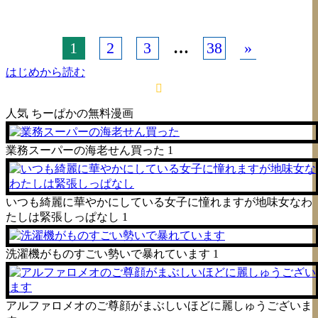
1
2
3
…
38
»
はじめから読む
人気
ちーぱかの無料漫画
業務スーパーの海老せん買った
1
いつも綺麗に華やかにしている女子に憧れますが地味女なわ
たしは緊張しっぱなし
1
洗濯機がものすごい勢いで暴れています
1
アルファロメオのご尊顔がまぶしいほどに麗しゅうございま