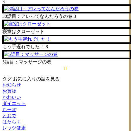
す
30話目：アレってなんだろうの巻
3
寝室はクローゼット
もう手遅れでした！
8
5話目：マッサージの巻
タグ
お気に入りの話を見る
お知らせ
お買物
かわいい
ダイエット
ちーぽ
とおで
はたらく
レッツ健康