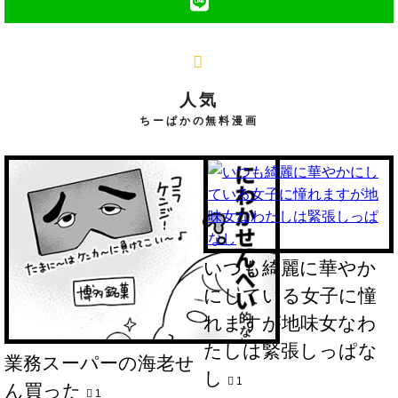
人気
ちーぱかの無料漫画
いつも綺麗に華やか
にしている女子に憧
れますが地味女なわ
たしは緊張しっぱな
業務スーパーの海老せ
し
1
ん買った
1