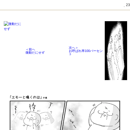
23
次へ＞
＜前へ
お呼ばれ率100パーセン
微動だにせず
ト