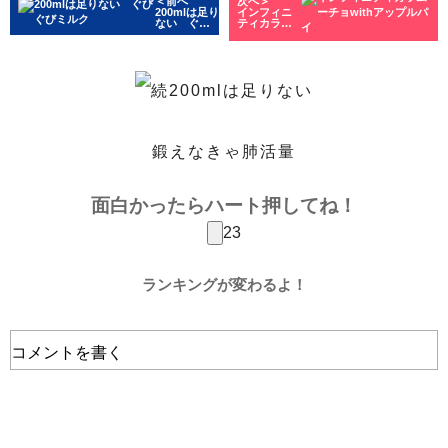
＜前へ
次へ＞
200mlは足り
インフィニ
ない ぐび
ティカラム
ぐびミルク
ーチョwith
アップルパ
イ
鍛えなきゃ肺活量
面白かったらハート押してね！
23
ランキングが変わるよ！
コメントを書く