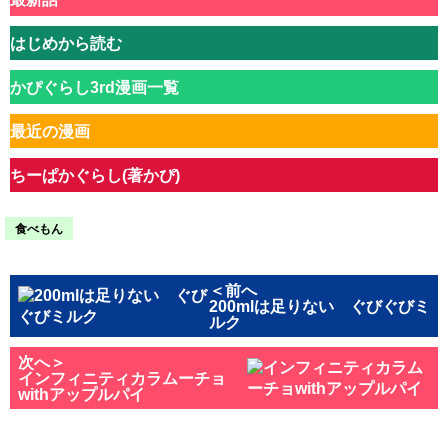
はじめから読む
かぴぐらし3rd漫画一覧
最近の漫画
ちーぱかぐらし(著かぴ)
食べもん
＜前へ
200mlは足りない ぐびぐびミ
ルク
次へ＞
インフィニティカラムーチョ
withアップルパイ