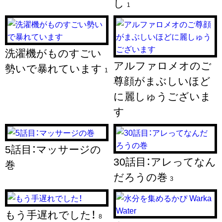
し
1
洗濯機がものすごい
アルファロメオのご
勢いで暴れています
1
尊顔がまぶしいほど
に麗しゅうございま
す
5話目：マッサージの
30話目：アレってなん
巻
だろうの巻
3
もう手遅れでした！
8