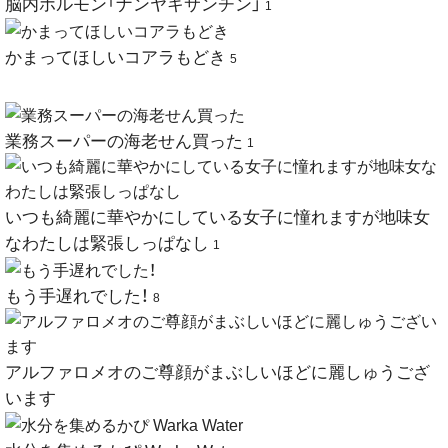
脳内ホルモン「ナンヤキサンチン」
1
かまってほしいコアラもどき
5
業務スーパーの海老せん買った
1
いつも綺麗に華やかにしている女子に憧れますが地味女
なわたしは緊張しっぱなし
1
もう手遅れでした！
8
アルファロメオのご尊顔がまぶしいほどに麗しゅうござ
います