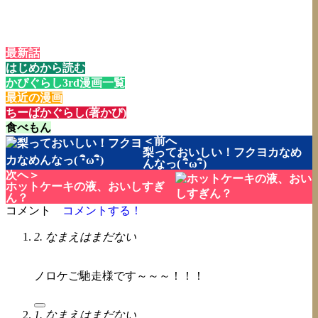
最新話
はじめから読む
かぴぐらし3rd漫画一覧
最近の漫画
ちーぱかぐらし(著かぴ)
食べもん
＜前へ
梨っておいしい！フクヨカなめ
んなっ( ･ิω･ิ)
次へ＞
ホットケーキの液、おいしすぎ
ん？
コメント
コメントする！
2. なまえはまだない
ノロケご馳走様です～～～！！！
1. なまえはまだない