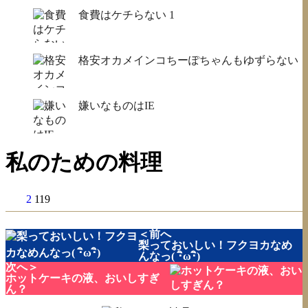
食費はケチらない
1
格安オカメインコちーぽちゃんもゆずらない
嫌いなものはIE
私のための料理
2
119
＜前へ
梨っておいしい！フクヨカなめ
んなっ( ･ิω･ิ)
次へ＞
ホットケーキの液、おいしすぎ
ん？