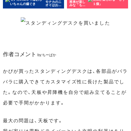
モナカのニ
将来が楽し
オイはおじ
みな「もう
いちゃんの
１個」
歯ぐき
作者コメント
by:ちーぱか
かぴが買ったスタンディングデスクは、各部品がバラ
バラに購入できてカスタマイズ性に長けた製品でし
た。なので、天板や昇降機を自分で組み立てることが
必要で手間がかかります。
最大の問題は、天板です。
我が家には電動ドライバーという文明の利器はあり