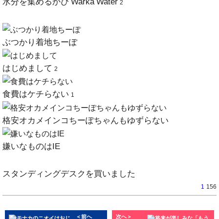
水分を集めるかぴ Warka Water
2
ぶつかり着地ちーぽ
はじめまして
2
食費はケチらない
1
格安オカメインコちーぽちゃんもゆずらない
嫌いなものはIE
スタンディングデスクを買いました
1
156
＜前へ
次へ＞