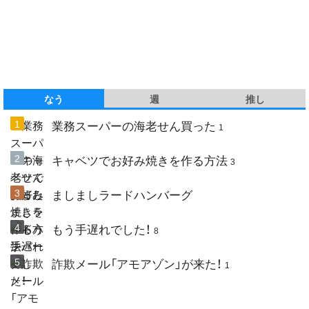
なう
週
推し
業務スーパーの海老せん買った
1
キャベツでお好み焼きを作る方法
3
ましましラードハンバーグ
もう手遅れでした！
8
詐欺メール「アモアゾン」が来た！
1