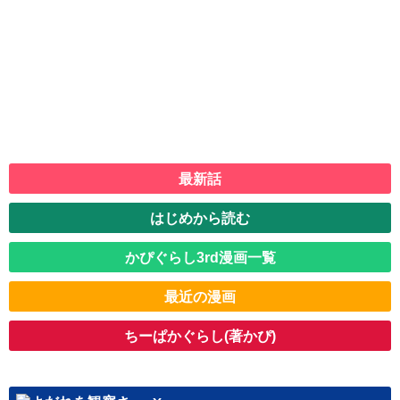
最新話
はじめから読む
かぴぐらし3rd漫画一覧
最近の漫画
ちーぱかぐらし(著かぴ)