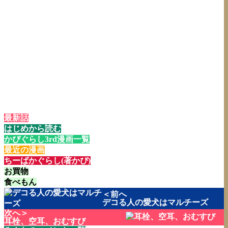
最新話
はじめから読む
かぴぐらし3rd漫画一覧
最近の漫画
ちーぱかぐらし(著かぴ)
お買物
食べもん
＜前へ
デコる人の愛犬はマルチーズ
次へ＞
耳栓、空耳、おむすび