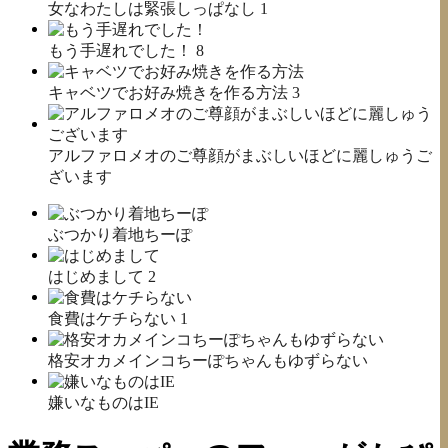
女なわたしは緊張しっぱなし
1
もう手遅れでした！
8
キャベツでお好み焼きを作る方法
3
アルファロメオのご尊顔がまぶしいほどに麗しゅうご
ざいます
ぶつかり着地ちーぽ
はじめまして
2
食費はケチらない
1
格安オカメインコちーぽちゃんもゆずらない
嫌いなものはIE