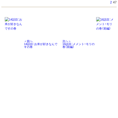
2
47
＜前へ
次へ＞
14話目：お米が好きなんで
16話目：メメント・モリの
すの巻
巻（前編）