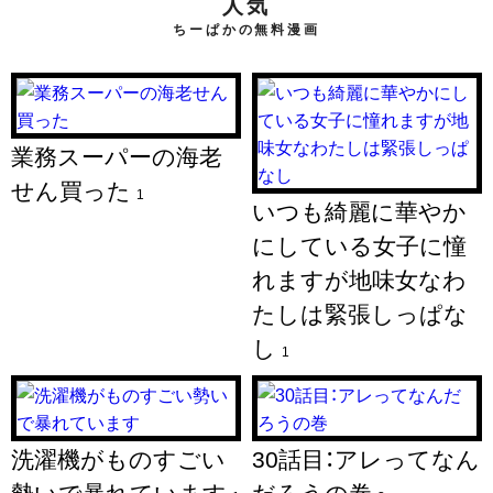
人気
ちーぱかの無料漫画
業務スーパーの海老
せん買った
1
いつも綺麗に華やか
にしている女子に憧
れますが地味女なわ
たしは緊張しっぱな
し
1
洗濯機がものすごい
30話目：アレってなん
勢いで暴れています
だろうの巻