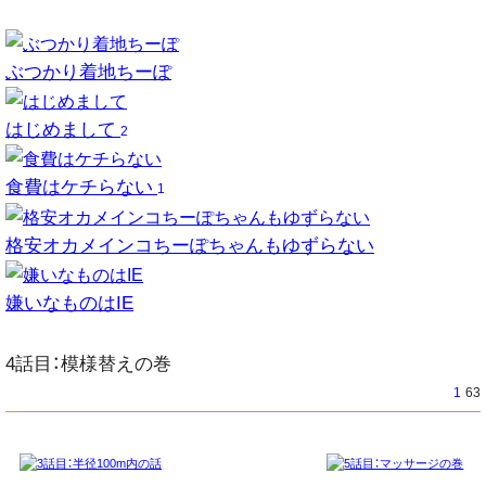
ぶつかり着地ちーぽ
はじめまして
2
食費はケチらない
1
格安オカメインコちーぽちゃんもゆずらない
嫌いなものはIE
4話目：模様替えの巻
1
63