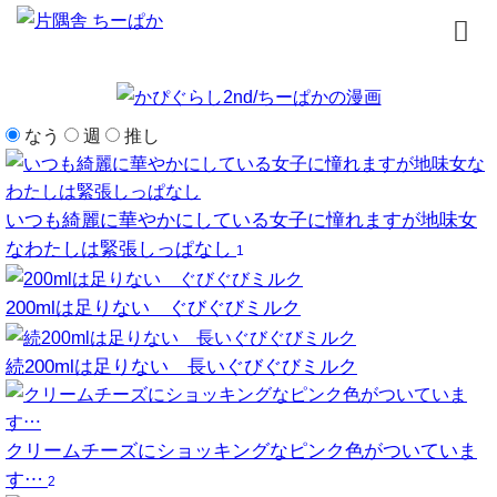
トップページ
なう
週
推し
書籍
無料漫画
いつも綺麗に華やかにしている女子に憧れますが地味女
なわたしは緊張しっぱなし
1
はじめまして
200mlは足りない ぐびぐびミルク
イラスト
続200mlは足りない 長いぐびぐびミルク
お問合せ
クリームチーズにショッキングなピンク色がついていま
す…
2