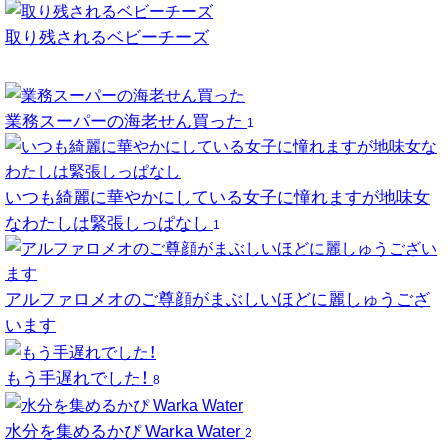
取り残されるベビーチーズ
業務スーパーの海老せん買った
1
いつも綺麗に華やかにしている女子に憧れますが地味女
なわたしは緊張しっぱなし
1
アルファロメオのご尊顔がまぶしいほどに麗しゅうござ
います
もう手遅れでした！
8
水分を集めるかぴ Warka Water
2