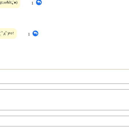
;̥̥̥`๑)
1
ﾟ)ﾊｯ!
1