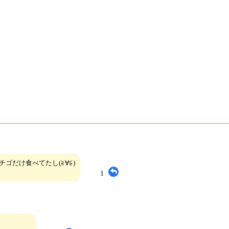
ゴだけ食べてたし(≧∀≦)
1