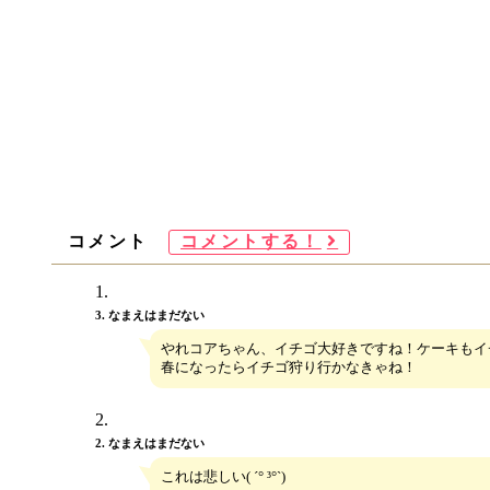
コメント
コメントする！
3. なまえはまだない
やれコアちゃん、イチゴ大好きですね！ケーキもイチ
春になったらイチゴ狩り行かなきゃね！
2. なまえはまだない
これは悲しい( ´° ³°`)