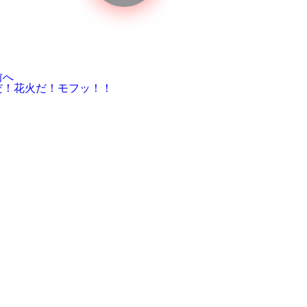
前へ
だ！花火だ！モフッ！！