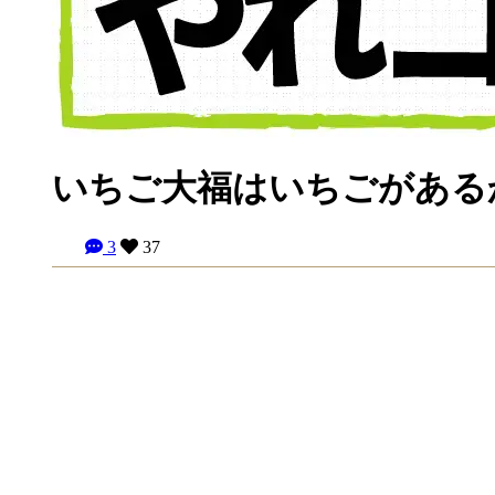
いちご大福はいちごがある
3
37