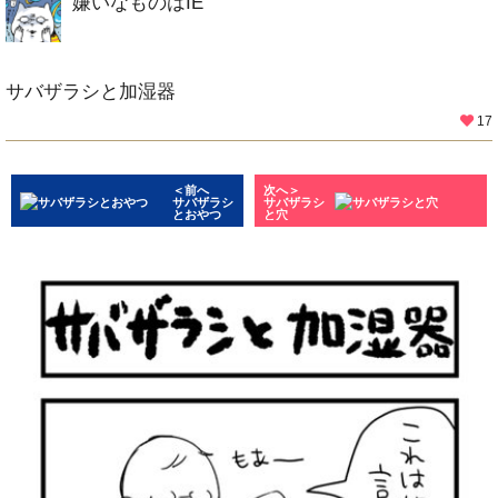
嫌いなものはIE
サバザラシと加湿器
17
＜前へ
次へ＞
サバザラシ
サバザラシ
とおやつ
と穴