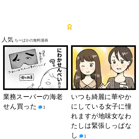
人気
ちーぱかの無料漫画
業務スーパーの海老
いつも綺麗に華やか
せん買った
にしている女子に憧
1
れますが地味女なわ
たしは緊張しっぱな
し
1