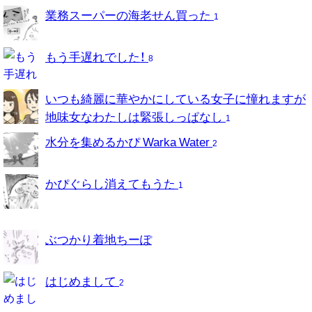
業務スーパーの海老せん買った
1
もう手遅れでした！
8
いつも綺麗に華やかにしている女子に憧れますが
地味女なわたしは緊張しっぱなし
1
水分を集めるかぴ Warka Water
2
かぴぐらし消えてもうた
1
ぶつかり着地ちーぽ
はじめまして
2