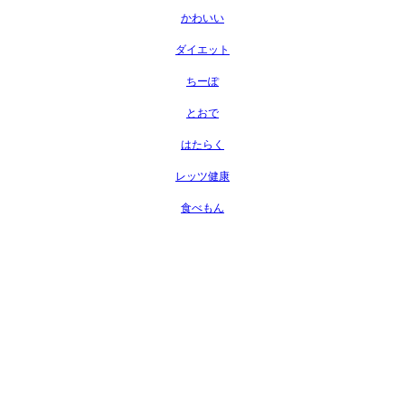
かわいい
ダイエット
ちーぽ
とおで
はたらく
レッツ健康
食べもん