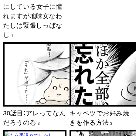
にしている女子に憧
れますが地味女なわ
たしは緊張しっぱな
し
1
30話目：アレってなん
キャベツでお好み焼
だろうの巻
きを作る方法
3
3