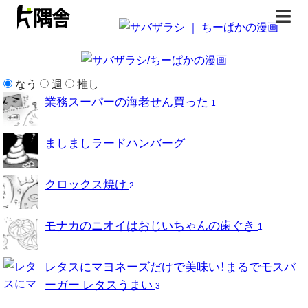
トップページ
なう
週
推し
業務スーパーの海老せん買った
1
書籍
ましましラードハンバーグ
無料漫画
クロックス焼け
はじめまして
2
イラスト
モナカのニオイはおじいちゃんの歯ぐき
1
お問合せ
レタスにマヨネーズだけで美味い！まるでモスバ
ーガー レタスうまい
3