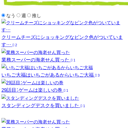
なう
週
推し
クリームチーズにショッキングなピンク色がついていま
す…
2
業務スーパーの海老せん買った
1
いちご大福はいちごがあるからいちご大福
3
29話目：ゲームは楽しいの巻
1
スタンディングデスクを買いました
1