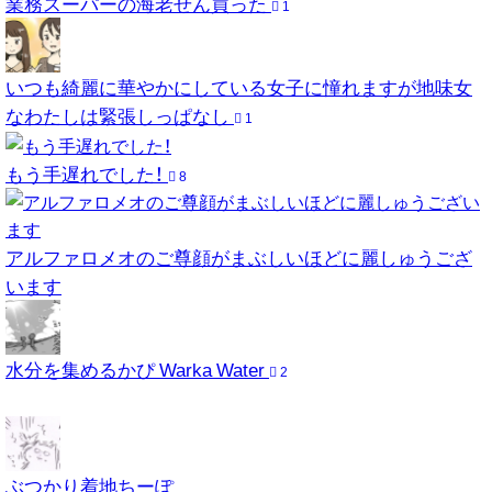
業務スーパーの海老せん買った
1
いつも綺麗に華やかにしている女子に憧れますが地味女
なわたしは緊張しっぱなし
1
もう手遅れでした！
8
アルファロメオのご尊顔がまぶしいほどに麗しゅうござ
います
水分を集めるかぴ Warka Water
2
ぶつかり着地ちーぽ