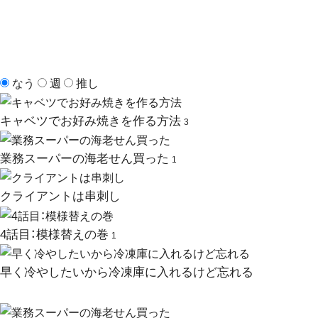
なう
週
推し
キャベツでお好み焼きを作る方法
3
業務スーパーの海老せん買った
1
クライアントは串刺し
4話目：模様替えの巻
1
早く冷やしたいから冷凍庫に入れるけど忘れる