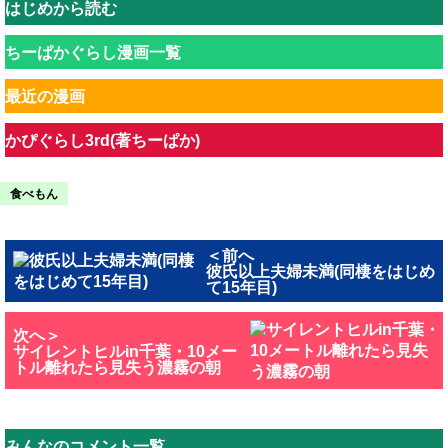
はじめから読む
ちーぱかぐらし漫画一覧
最近の漫画
かぴぐらし3rd(著ちーぱか)
食べもん
＜前へ
彼氏以上夫婦未満(同棲をはじめ
て15年目)
次へ＞
サイレントヒルin千葉・10メー
トル離れたら見失う濃霧の朝
みんなのコメント一覧