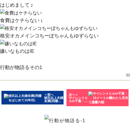
はじめまして
2
食費はケチらない
1
格安オカメインコちーぽちゃんもゆずらない
嫌いなものはIE
行動が物語るその1
32
＜前へ
次へ＞
彼氏以上夫婦
サイレントヒ
未満(同棲を
ルin千葉・10
はじめて15年
メートル離れ
目)
たら見失う濃
霧の朝