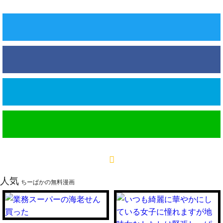
人気
ちーぱかの無料漫画