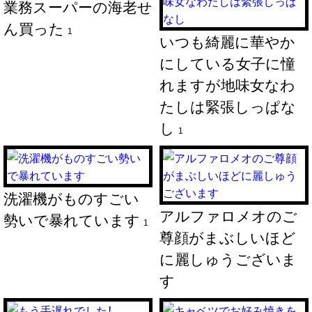
業務スーパーの海老せ
ん買った
1
いつも綺麗に華やか
にしている女子に憧
れますが地味女なわ
たしは緊張しっぱな
し
1
洗濯機がものすごい
アルファロメオのご
勢いで暴れています
1
尊顔がまぶしいほど
に麗しゅうございま
す