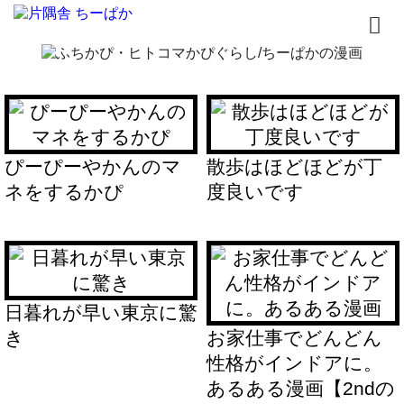
トップページ
書籍
無料漫画
ぴーぴーやかんのマ
散歩はほどほどが丁
ネをするかぴ
度良いです
はじめまして
イラスト
お問合せ
日暮れが早い東京に驚
き
お家仕事でどんどん
性格がインドアに。
あるある漫画【2ndの