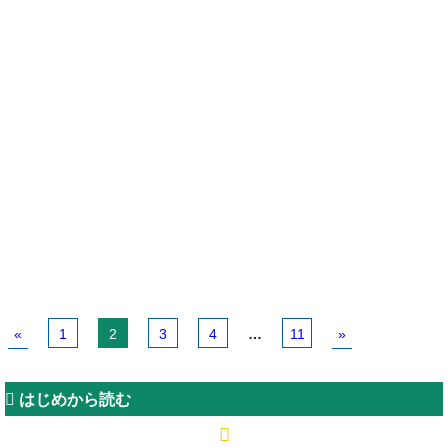
«
1
2
3
4
…
11
»
はじめから読む