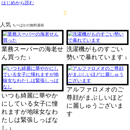
はじめから読む
人気
ちーぱかの無料漫画
業務スーパーの海老せ
洗濯機がものすごい
ん買った
勢いで暴れています
1
1
アルファロメオのご
いつも綺麗に華やか
尊顔がまぶしいほど
にしている女子に憧
に麗しゅうございま
れますが地味女なわ
す
たしは緊張しっぱな
し
1