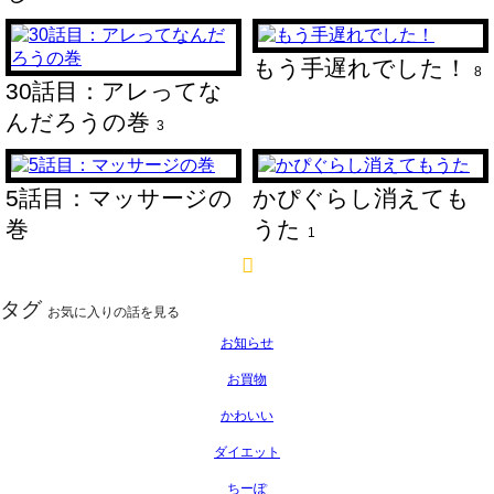
もう手遅れでした！
8
30話目：アレってな
んだろうの巻
3
5話目：マッサージの
かぴぐらし消えても
巻
うた
1
タグ
お気に入りの話を見る
お知らせ
お買物
かわいい
ダイエット
ちーぽ