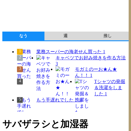
なう
週
推し
業務スーパーの海老せん買った
1
キャベツでお好み焼きを作る方法
3
モガミのーお★ん★
ん！！
1
Tシャツの発掘
＆洗濯をしま
した
1
もう手遅れでした！
8
サバザラシと加湿器