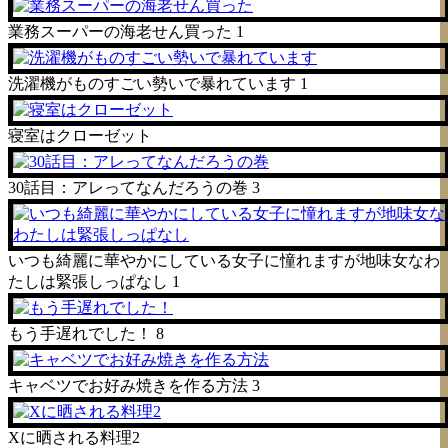
業務スーパーの海老せん買った
1
洗濯機がものすごい勢いで暴れています
1
寝室はクローゼット
30話目：アレってなんだろうの巻
3
いつも綺麗に華やかにしている女子に憧れますが地味女なわ
たしは緊張しっぱなし
1
もう手遅れでした！
8
キャベツでお好み焼きを作る方法
3
Xに晒される料理2