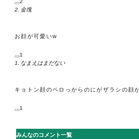
2
2. 金塊
お顔が可愛いw
1
1. なまえはまだない
キョトン顔のペロっからのにがザラシの顔が
1
みんなのコメント一覧