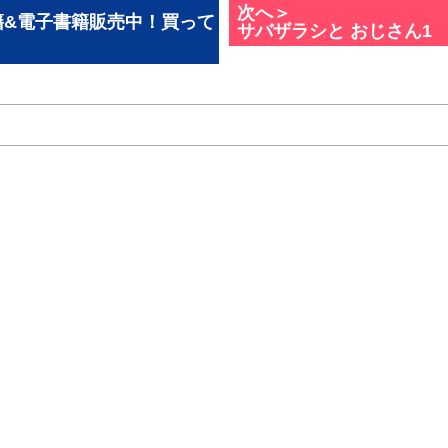
次へ＞
籍&電子書籍販売中！買って
サバザラシと おじさん1