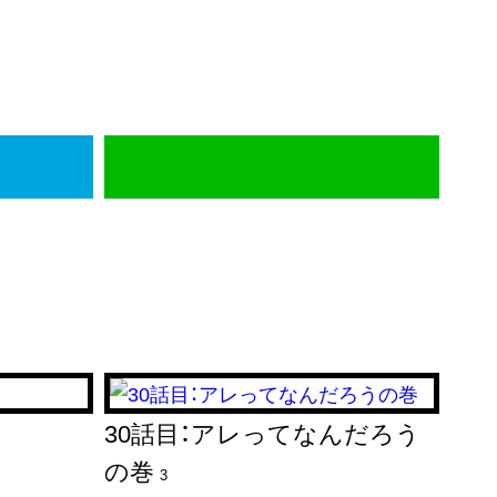
30話目：アレってなんだろう
の巻
3