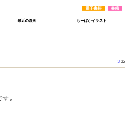
電子書籍
書籍
最近の漫画
ちーぱかイラスト
3
32
です。