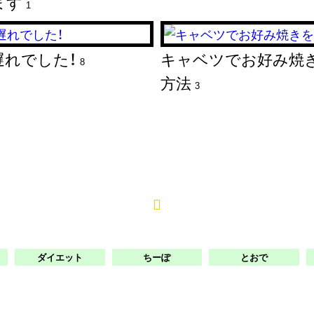
ます
1
遅れでした！
キャベツでお好み焼
8
方法
3
ダイエット
ちーぽ
とおで