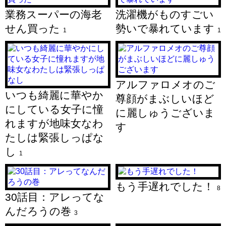
業務スーパーの海老
洗濯機がものすごい
せん買った
勢いで暴れています
1
1
アルファロメオのご
いつも綺麗に華やか
尊顔がまぶしいほど
にしている女子に憧
に麗しゅうございま
れますが地味女なわ
す
たしは緊張しっぱな
し
1
もう手遅れでした！
8
30話目：アレってな
んだろうの巻
3