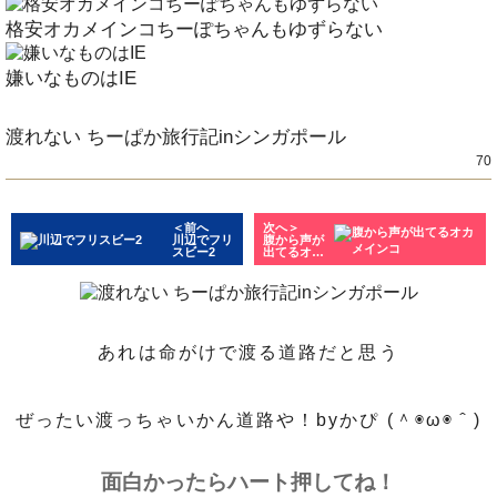
格安オカメインコちーぽちゃんもゆずらない
嫌いなものはIE
渡れない ちーぱか旅行記inシンガポール
70
＜前へ
次へ＞
川辺でフリ
腹から声が
スビー2
出てるオカ
メインコ
あれは命がけで渡る道路だと思う
ぜったい渡っちゃいかん道路や！byかぴ (＾◉ω◉＾)
面白かったらハート押してね！