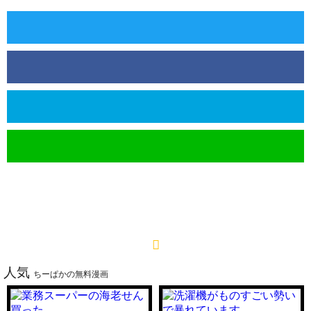
人気
ちーぱかの無料漫画