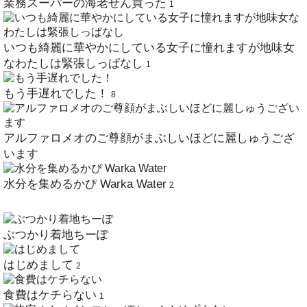
業務スーパーの海老せん買った
1
いつも綺麗に華やかにしている女子に憧れますが地味女
なわたしは緊張しっぱなし
1
もう手遅れでした！
8
アルファロメオのご尊顔がまぶしいほどに麗しゅうござ
います
水分を集めるかぴ Warka Water
2
ぶつかり着地ちーぽ
はじめまして
2
食費はケチらない
1