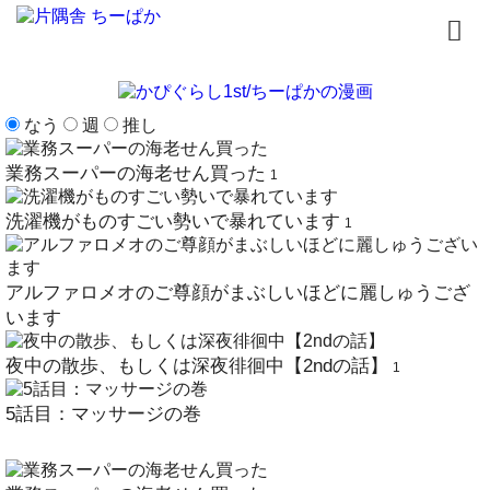
トップページ
なう
週
推し
書籍
業務スーパーの海老せん買った
1
無料漫画
洗濯機がものすごい勢いで暴れています
1
はじめまして
アルファロメオのご尊顔がまぶしいほどに麗しゅうござ
イラスト
います
夜中の散歩、もしくは深夜徘徊中【2ndの話】
お問合せ
1
5話目：マッサージの巻