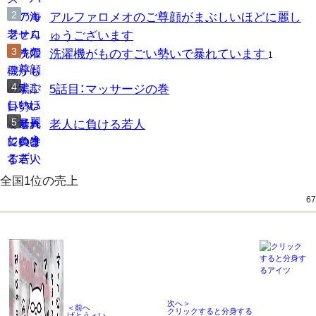
アルファロメオのご尊顔がまぶしいほどに麗し
ゅうございます
洗濯機がものすごい勢いで暴れています
1
5話目：マッサージの巻
老人に負ける若人
全国1位の売上
67
次へ＞
＜前へ
クリックすると分身する
げとうぇい