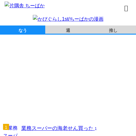
トップページ
なう
週
推し
書籍
無料漫画
はじめまして
イラスト
お問合せ
業務スーパーの海老せん買った
1