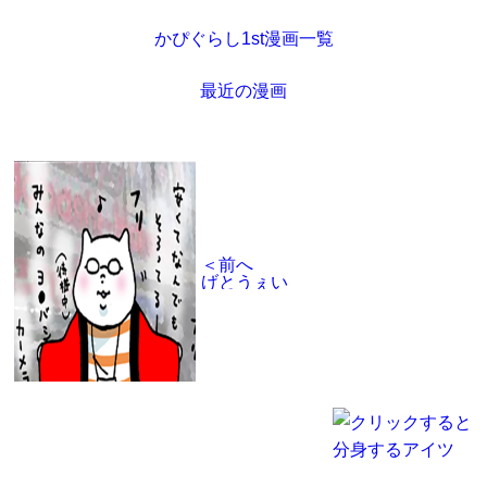
かぴぐらし1st漫画一覧
最近の漫画
＜前へ
げとうぇい