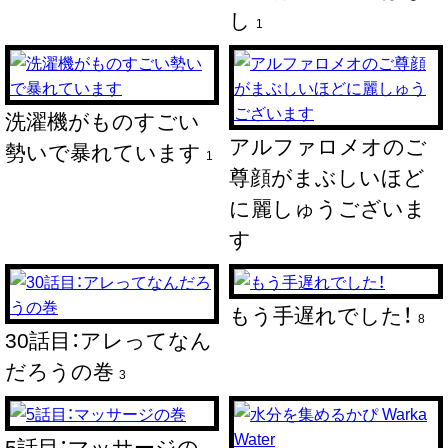
し
1
洗濯機がものすごい
アルファロメオのご
勢いで暴れています
1
尊顔がまぶしいほど
に麗しゅうございま
す
もう手遅れでした！
8
30話目：アレってなん
だろうの巻
3
5話目：マッサージの